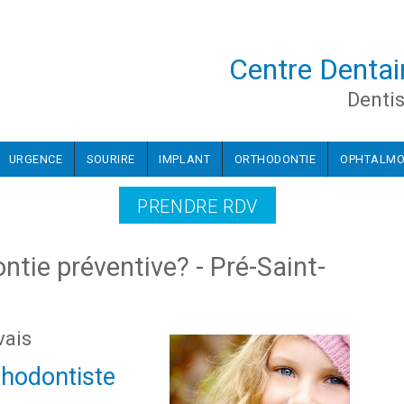
Centre Dentai
Dentis
URGENCE
SOURIRE
IMPLANT
ORTHODONTIE
OPHTALM
PRENDRE RDV
ntie préventive? - Pré-Saint-
vais
thodontiste