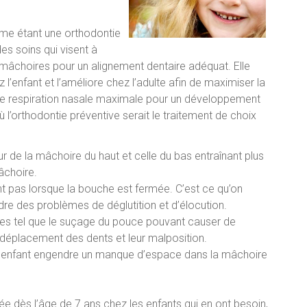
mme étant une orthodontie
des soins qui visent à
âchoires pour un alignement dentaire adéquat. Elle
l’enfant et l’améliore chez l’adulte afin de maximiser la
une respiration nasale maximale pour un développement
ù l’orthodontie préventive serait le traitement de choix
eur de la mâchoire du haut et celle du bas entraînant plus
âchoire.
t pas lorsque la bouche est fermée. C’est ce qu’on
dre des problèmes de déglutition et d’élocution.
les tel que le suçage du pouce pouvant causer de
déplacement des dents et leur malposition.
d’enfant engendre un manque d’espace dans la mâchoire
 dès l’âge de 7 ans chez les enfants qui en ont besoin,