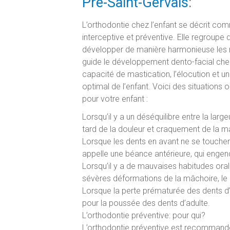
Pré-Saint-Gervais
:
L’orthodontie chez l’enfant se décrit co
interceptive et préventive. Elle regroupe 
développer de manière harmonieuse les m
guide le développement dento-facial chez 
capacité de mastication, l’élocution et 
optimal de l’enfant. Voici des situations o
pour votre enfant :
Lorsqu’il y a un déséquilibre entre la larg
tard de la douleur et craquement de la m
Lorsque les dents en avant ne se touchen
appelle une béance antérieure, qui engen
Lorsqu’il y a de mauvaises habitudes ora
sévères déformations de la mâchoire, le 
Lorsque la perte prématurée des dents 
pour la poussée des dents d’adulte.
L’orthodontie préventive: pour qui?
L’orthodontie préventive est recommandée