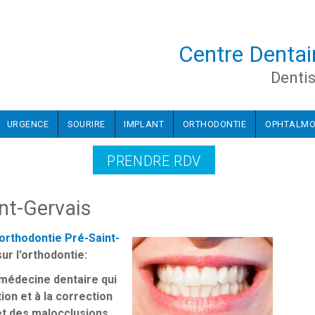
Centre Dentai
Dentis
URGENCE
SOURIRE
IMPLANT
ORTHODONTIE
OPHTALM
PRENDRE RDV
int-Gervais
'orthodontie Pré-Saint-
ur l'orthodontie:
 médecine dentaire qui
ion et à la correction
et des malocclusions